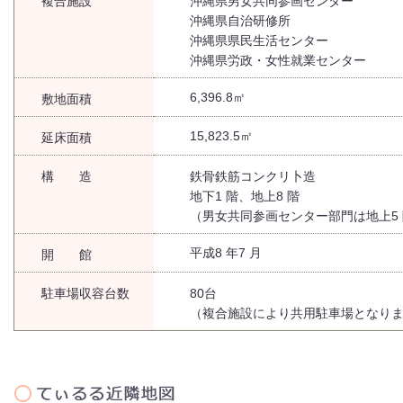
複合施設
沖縄県男女共同参画センター
沖縄県自治研修所
沖縄県県民生活センター
沖縄県労政・女性就業センター
6,396.8㎡
敷地面積
15,823.5㎡
延床面積
構 造
鉄骨鉄筋コンクリ卜造
地下1 階、地上8 階
（男女共同参画センター部門は地上5
平成8 年7 月
開 館
駐車場収容台数
80台
（複合施設により共用駐車場となり