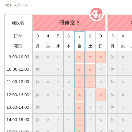
↑カレンダーへ
研修室 3
施設名
日付
3
4
5
6
8
9
3
4
7
曜日
月
火
水
木
金
土
日
月
火
9:00-10:00
休
○
×
○
○
○
○
休
×
10:00-11:00
休
○
×
○
○
○
×
休
×
11:00-12:00
休
○
×
○
○
○
×
休
×
12:00-13:00
休
○
×
○
○
×
○
休
×
13:00-14:00
休
×
×
○
○
×
×
休
×
14:00-15:00
休
×
×
×
○
×
×
休
×
15:00-16:00
休
×
×
×
×
×
休
×