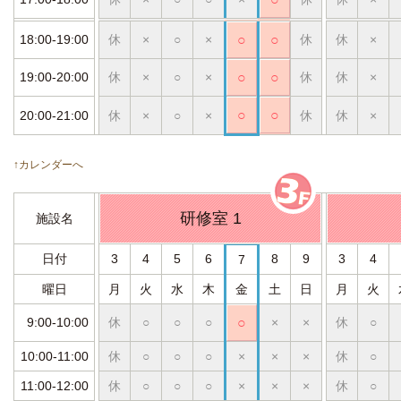
18:00-19:00
休
×
○
×
○
○
休
休
×
19:00-20:00
休
×
○
×
○
○
休
休
×
○
○
20:00-21:00
休
×
○
×
休
休
×
↑カレンダーへ
研修室 1
施設名
日付
3
4
5
6
8
9
3
4
7
曜日
月
火
水
木
金
土
日
月
火
9:00-10:00
休
○
○
○
○
×
×
休
○
10:00-11:00
休
○
○
○
×
×
×
休
○
11:00-12:00
休
○
○
○
×
×
×
休
○