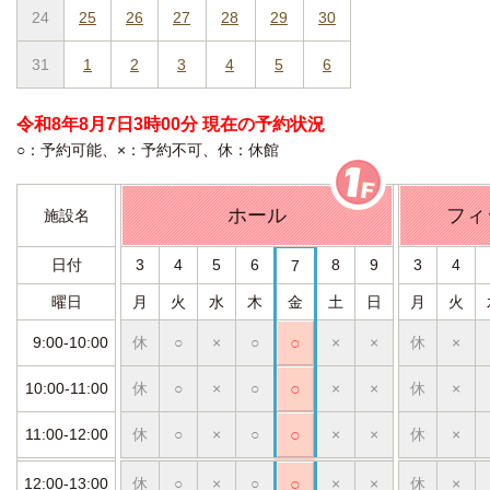
24
25
26
27
28
29
30
31
1
2
3
4
5
6
令和8年8月7日3時00分 現在の予約状況
○：予約可能、×：予約不可、休：休館
ホール
フィ
施設名
日付
3
4
5
6
8
9
3
4
7
曜日
月
火
水
木
金
土
日
月
火
9:00-10:00
休
○
×
○
○
×
×
休
×
10:00-11:00
休
○
×
○
○
×
×
休
×
11:00-12:00
休
○
×
○
○
×
×
休
×
12:00-13:00
休
○
×
○
○
×
×
休
×