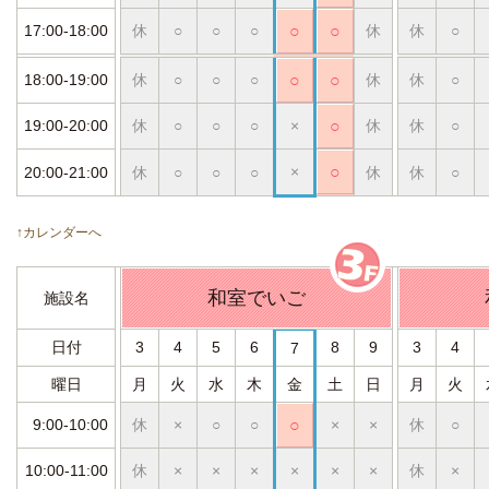
17:00-18:00
休
○
○
○
○
○
休
休
○
18:00-19:00
休
○
○
○
○
○
休
休
○
19:00-20:00
休
○
○
○
×
○
休
休
○
×
○
20:00-21:00
休
○
○
○
休
休
○
↑カレンダーへ
和室でいご
施設名
日付
3
4
5
6
8
9
3
4
7
曜日
月
火
水
木
金
土
日
月
火
9:00-10:00
休
×
○
○
○
×
×
休
○
10:00-11:00
休
×
×
×
×
×
×
休
×