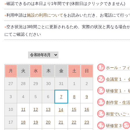
確認できるのは本日より1年間です(休館日はクリックできません)
●
利用申請は
施設の利用について
をお読みいただき、お電話にて行っ
●
空き状況は3時間ごとに更新されるため、実際の状況と異なる場合
●
にてご確認ください
ホール・フ
月
火
水
木
金
土
日
会議室 1 ・ 
27
28
29
30
31
1
2
研修室 1 ・ 
3
4
5
6
7
8
9
創作室・生
10
11
12
13
15
16
14
和室でいご
17
18
19
20
21
22
23
研修室 3