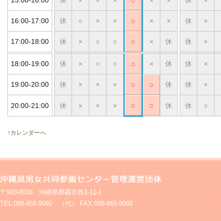
○
16:00-17:00
休
○
×
×
○
×
×
休
×
17:00-18:00
休
×
○
○
○
×
休
休
×
18:00-19:00
休
×
○
○
○
×
休
休
×
19:00-20:00
休
×
×
×
○
○
休
休
×
○
○
20:00-21:00
休
×
×
×
休
休
○
↑カレンダーへ
〒900-0036 沖縄県那覇市西3-11-1
TEL:098-866-9090 （代） FAX:098-866-9088