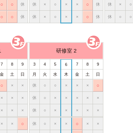
○
○
休
休
×
○
×
×
○
休
休
×
○
○
○
休
休
×
○
×
×
○
休
休
○
○
1
研修室 2
7
8
9
3
4
5
7
8
9
6
金
土
日
月
火
水
木
金
土
日
○
×
×
休
○
○
×
×
×
○
×
×
×
休
○
×
×
×
×
×
×
×
×
休
○
×
×
×
×
×
×
×
○
休
○
×
×
○
×
×