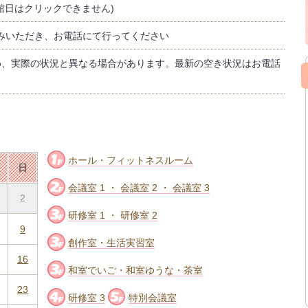
館日はクリックできません)
みいただき、お電話にて行ってください
め、実際の状況と異なる場合があります。最新の空き状況はお電話
ホール・フィットネスルーム
日
会議室 1 ・ 会議室 2 ・ 会議室 3
2
研修室 1 ・ 研修室 2
9
創作室・生活実習室
16
和室でいご・和室ゆうな・茶室
23
研修室 3
特別会議室