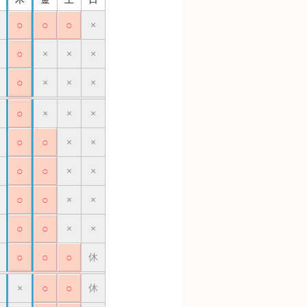
○
○
○
×
○
×
×
×
○
×
×
×
○
×
×
×
○
○
×
×
○
○
×
×
○
○
×
×
○
○
×
×
○
○
○
休
×
○
○
休