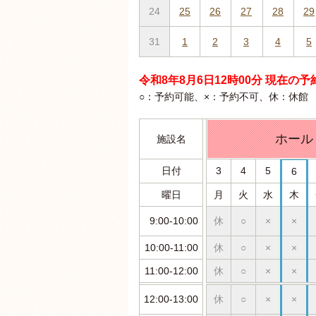
24
25
26
27
28
29
31
1
2
3
4
5
令和8年8月6日12時00分 現在の
○：予約可能、×：予約不可、休：休館
ホール
施設名
日付
3
4
5
6
曜日
月
火
水
木
9:00-10:00
休
○
×
×
10:00-11:00
休
○
×
×
11:00-12:00
休
○
×
×
12:00-13:00
休
○
×
×