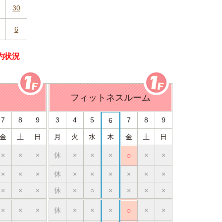
30
6
予約状況
フィットネスルーム
7
8
9
3
4
5
7
8
9
6
金
土
日
月
火
水
木
金
土
日
×
×
×
休
×
×
×
○
×
×
×
×
×
休
×
×
×
×
×
×
×
×
×
休
×
○
×
×
×
×
×
×
×
休
×
×
×
○
×
×