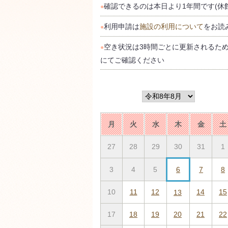
確認できるのは本日より1年間です(休
●
利用申請は
施設の利用について
をお読
●
空き状況は3時間ごとに更新されるた
●
にてご確認ください
月
火
水
木
金
土
27
28
29
30
31
1
3
4
5
6
7
8
10
11
12
14
15
13
17
18
19
20
21
22