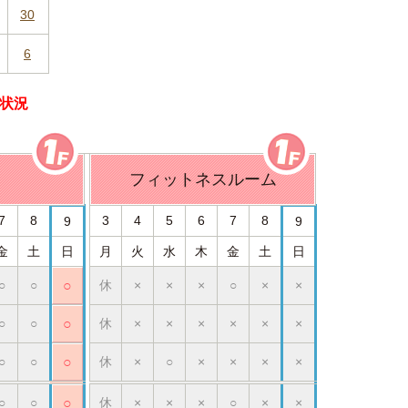
30
6
約状況
フィットネスルーム
7
8
3
4
5
6
7
8
9
9
金
土
日
月
火
水
木
金
土
日
○
○
○
休
×
×
×
○
×
×
○
○
○
休
×
×
×
×
×
×
○
○
○
休
×
○
×
×
×
×
○
○
○
休
×
×
×
○
×
×