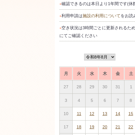
確認できるのは本日より1年間です(休
●
利用申請は
施設の利用について
をお読
●
空き状況は3時間ごとに更新されるた
●
にてご確認ください
月
火
水
木
金
土
27
28
29
30
31
1
3
4
5
6
7
8
10
11
12
13
14
15
17
18
19
20
21
22