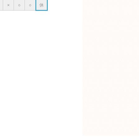
×
○
○
休