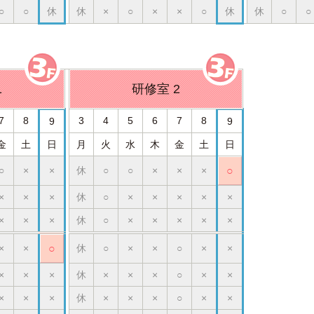
○
○
休
休
×
○
×
×
○
休
休
○
○
1
研修室 2
7
8
3
4
5
6
7
8
9
9
金
土
日
月
火
水
木
金
土
日
○
×
×
休
○
○
×
×
×
○
×
×
×
休
○
×
×
×
×
×
×
×
×
休
○
×
×
×
×
×
×
×
○
休
○
×
×
○
×
×
×
×
×
休
×
×
×
○
×
×
×
×
×
休
×
×
×
○
×
×