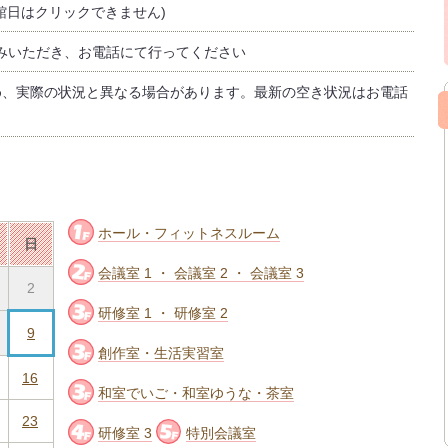
館日はクリックできません)
みいただき、お電話にて行ってください
め、実際の状況と異なる場合があります。最新の空き状況はお電話
ホール・フィットネスルーム
日
会議室 1 ・ 会議室 2 ・ 会議室 3
2
研修室 1 ・ 研修室 2
9
創作室・生活実習室
16
和室でいご・和室ゆうな・茶室
23
研修室 3
特別会議室