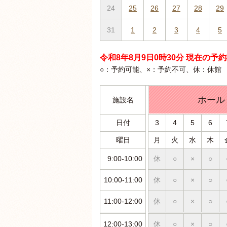
24
25
26
27
28
29
31
1
2
3
4
5
令和8年8月9日0時30分 現在の予
○：予約可能、×：予約不可、休：休館
ホール
施設名
日付
3
4
5
6
曜日
月
火
水
木
9:00-10:00
休
○
×
○
10:00-11:00
休
○
×
○
11:00-12:00
休
○
×
○
12:00-13:00
休
○
×
○