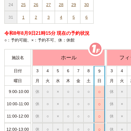
24
25
26
27
28
29
30
31
1
2
3
4
5
6
令和8年8月9日21時15分 現在の予約状況
○：予約可能、×：予約不可、休：休館
ホール
フィ
施設名
日付
3
4
5
6
7
8
3
4
9
曜日
月
火
水
木
金
土
日
月
火
9:00-10:00
休
○
×
○
○
○
○
休
×
10:00-11:00
休
○
×
○
○
○
○
休
×
11:00-12:00
休
○
×
○
○
○
○
休
×
12:00-13:00
休
○
×
○
○
○
○
休
×