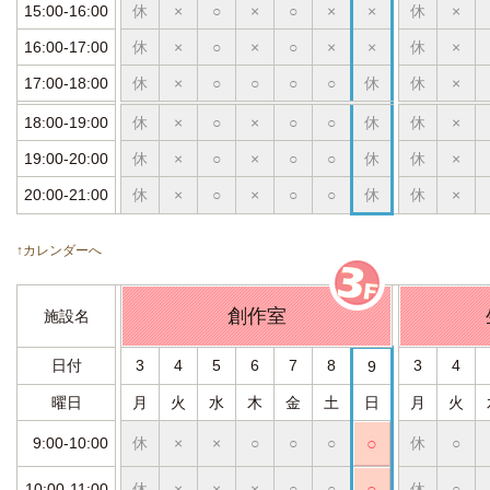
15:00-16:00
休
×
○
×
○
×
×
休
×
16:00-17:00
休
×
○
×
○
×
×
休
×
17:00-18:00
休
×
○
○
○
○
休
休
×
18:00-19:00
休
×
○
×
○
○
休
休
×
19:00-20:00
休
×
○
×
○
○
休
休
×
20:00-21:00
休
×
○
×
○
○
休
休
×
↑カレンダーへ
創作室
施設名
日付
3
4
5
6
7
8
3
4
9
曜日
月
火
水
木
金
土
日
月
火
9:00-10:00
休
×
×
○
○
○
○
休
○
10:00-11:00
休
×
×
×
○
○
○
休
○