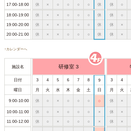
17:00-18:00
休
×
○
○
○
○
休
休
○
18:00-19:00
休
×
×
○
○
○
休
休
○
19:00-20:00
休
×
×
○
○
○
休
休
×
20:00-21:00
休
×
×
○
○
○
休
休
×
↑カレンダーへ
研修室 3
施設名
日付
3
4
5
6
7
8
3
4
9
曜日
月
火
水
木
金
土
日
月
火
9:00-10:00
休
○
×
○
○
○
○
休
×
10:00-11:00
休
○
×
○
○
○
×
休
×
11:00-12:00
休
○
×
○
○
○
×
休
×