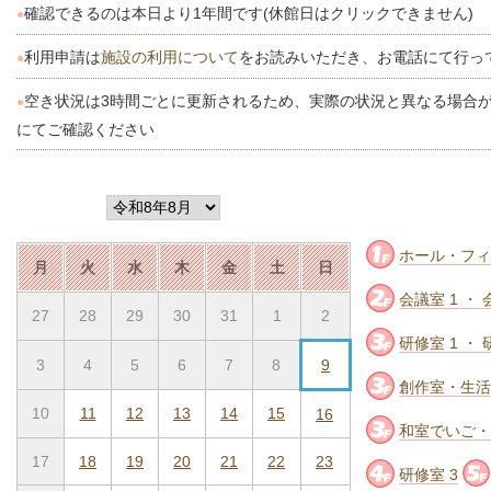
確認できるのは本日より1年間です(休館日はクリックできません)
●
利用申請は
施設の利用について
をお読みいただき、お電話にて行っ
●
空き状況は3時間ごとに更新されるため、実際の状況と異なる場合
●
にてご確認ください
ホール・フィ
月
火
水
木
金
土
日
会議室 1 ・ 
27
28
29
30
31
1
2
研修室 1 ・ 
3
4
5
6
7
8
9
創作室・生活
10
11
12
13
14
15
16
和室でいご・
17
18
19
20
21
22
23
研修室 3