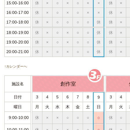
15:00-16:00
休
×
○
×
○
×
×
休
×
16:00-17:00
休
×
○
×
○
×
×
休
×
17:00-18:00
休
×
○
○
○
○
休
休
×
18:00-19:00
休
×
○
×
○
○
休
休
×
19:00-20:00
休
×
○
×
○
○
休
休
×
20:00-21:00
休
×
○
×
○
○
休
休
×
↑カレンダーへ
創作室
施設名
日付
3
4
5
6
7
8
3
4
9
曜日
月
火
水
木
金
土
日
月
火
9:00-10:00
休
×
×
○
○
○
○
休
○
10:00-11:00
休
×
×
×
○
○
○
休
○