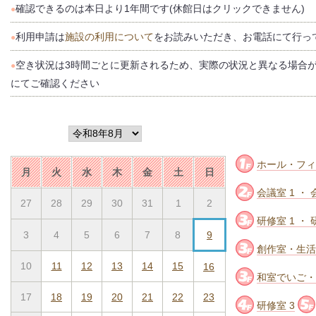
確認できるのは本日より1年間です(休館日はクリックできません)
●
利用申請は
施設の利用について
をお読みいただき、お電話にて行っ
●
空き状況は3時間ごとに更新されるため、実際の状況と異なる場合
●
にてご確認ください
ホール・フィ
月
火
水
木
金
土
日
会議室 1 ・ 
27
28
29
30
31
1
2
研修室 1 ・ 
3
4
5
6
7
8
9
創作室・生活
10
11
12
13
14
15
16
和室でいご・
17
18
19
20
21
22
23
研修室 3