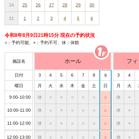
24
25
26
27
28
29
30
31
1
2
3
4
5
6
令和8年8月9日21時15分 現在の予約状況
○：予約可能、×：予約不可、休：休館
ホール
フィ
施設名
日付
3
4
5
6
7
8
3
4
9
曜日
月
火
水
木
金
土
日
月
火
9:00-10:00
休
○
×
○
○
○
○
休
×
10:00-11:00
休
○
×
○
○
○
○
休
×
11:00-12:00
休
○
×
○
○
○
○
休
×
12:00-13:00
休
○
×
○
○
○
○
休
×