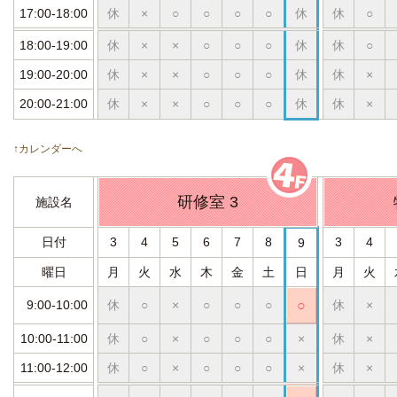
17:00-18:00
休
×
○
○
○
○
休
休
○
18:00-19:00
休
×
×
○
○
○
休
休
○
19:00-20:00
休
×
×
○
○
○
休
休
×
20:00-21:00
休
×
×
○
○
○
休
休
×
↑カレンダーへ
研修室 3
施設名
日付
3
4
5
6
7
8
3
4
9
曜日
月
火
水
木
金
土
日
月
火
9:00-10:00
休
○
×
○
○
○
○
休
×
10:00-11:00
休
○
×
○
○
○
×
休
×
11:00-12:00
休
○
×
○
○
○
×
休
×