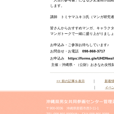
「人生の参考書」になる少女漫画作品
します。
講師 トミヤマユキコ氏（マンガ研究
皆さんからおすすめマンガ、キャラク
マンガトークで一緒に盛り上がりまし
お申込み・ご参加お待ちしています♪
お問合せ・お電話
098-868-3717
お申込み
https://forms.gle/UHDNw
主催：沖縄県・（公財）おきなわ女性
｜
<< 前の記事を表示
新着
｜
イベ
〒900-0036 沖縄県那覇市西3-11-1