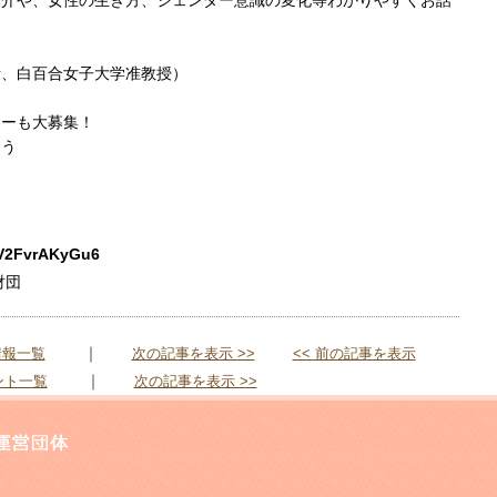
紹介や、女性の生き方、ジェンダー意識の変化等わかりやすくお話
者、白百合女子大学准教授）
ターも大募集！
ょう
aV2FvrAKyGu6
財団
｜
情報一覧
次の記事を表示 >>
<< 前の記事を表示
｜
ント一覧
次の記事を表示 >>