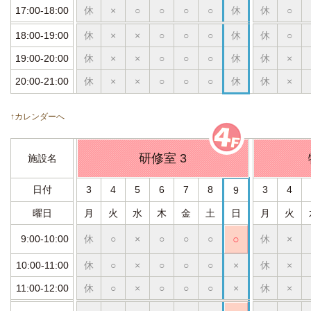
17:00-18:00
休
×
○
○
○
○
休
休
○
18:00-19:00
休
×
×
○
○
○
休
休
○
19:00-20:00
休
×
×
○
○
○
休
休
×
20:00-21:00
休
×
×
○
○
○
休
休
×
↑カレンダーへ
研修室 3
施設名
日付
3
4
5
6
7
8
3
4
9
曜日
月
火
水
木
金
土
日
月
火
9:00-10:00
休
○
×
○
○
○
○
休
×
10:00-11:00
休
○
×
○
○
○
×
休
×
11:00-12:00
休
○
×
○
○
○
×
休
×