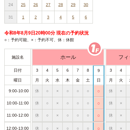
24
25
26
27
28
29
30
31
1
2
3
4
5
6
令和8年8月9日20時00分 現在の予約状況
○：予約可能、×：予約不可、休：休館
ホール
フィ
施設名
日付
3
4
5
6
7
8
3
4
9
曜日
月
火
水
木
金
土
日
月
火
9:00-10:00
休
○
×
○
○
○
○
休
×
10:00-11:00
休
○
×
○
○
○
○
休
×
11:00-12:00
休
○
×
○
○
○
○
休
×
12:00-13:00
休
○
×
○
○
○
○
休
×