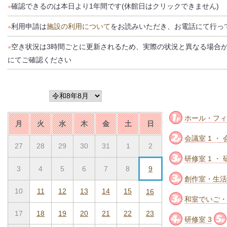
確認できるのは本日より1年間です(休館日はクリックできません)
●
利用申請は
施設の利用について
をお読みいただき、お電話にて行っ
●
空き状況は3時間ごとに更新されるため、実際の状況と異なる場合
●
にてご確認ください
ホール・フィ
月
火
水
木
金
土
日
会議室 1 ・ 
27
28
29
30
31
1
2
研修室 1 ・ 
3
4
5
6
7
8
9
創作室・生活
10
11
12
13
14
15
16
和室でいご・
17
18
19
20
21
22
23
研修室 3