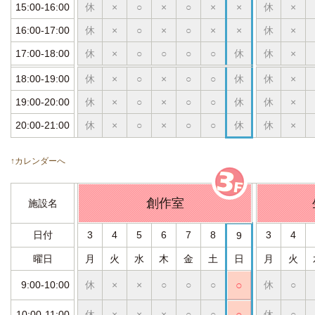
15:00-16:00
休
×
○
×
○
×
×
休
×
16:00-17:00
休
×
○
×
○
×
×
休
×
17:00-18:00
休
×
○
○
○
○
休
休
×
18:00-19:00
休
×
○
×
○
○
休
休
×
19:00-20:00
休
×
○
×
○
○
休
休
×
20:00-21:00
休
×
○
×
○
○
休
休
×
↑カレンダーへ
創作室
施設名
日付
3
4
5
6
7
8
3
4
9
曜日
月
火
水
木
金
土
日
月
火
9:00-10:00
休
×
×
○
○
○
○
休
○
10:00-11:00
休
×
×
×
○
○
○
休
○