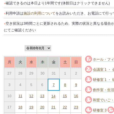
確認できるのは本日より1年間です(休館日はクリックできません)
●
利用申請は
施設の利用について
をお読みいただき、お電話にて行っ
●
空き状況は3時間ごとに更新されるため、実際の状況と異なる場合
●
にてご確認ください
ホール・フ
月
火
水
木
金
土
日
会議室 1 ・ 
27
28
29
30
31
1
2
研修室 1 ・ 
3
4
5
6
7
8
9
創作室・生
10
11
12
13
15
16
14
和室でいご
17
18
19
20
21
22
23
研修室 3