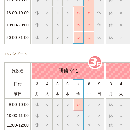
18:00-19:00
休
×
○
×
○
○
休
休
×
19:00-20:00
休
×
○
×
○
○
休
休
×
○
○
20:00-21:00
休
×
○
×
休
休
×
↑カレンダーへ
研修室 1
施設名
日付
3
4
5
6
8
9
3
4
7
曜日
月
火
水
木
金
土
日
月
火
9:00-10:00
休
○
○
○
○
×
×
休
○
10:00-11:00
休
○
○
○
×
×
×
休
○
11:00-12:00
休
○
○
○
×
×
×
休
○