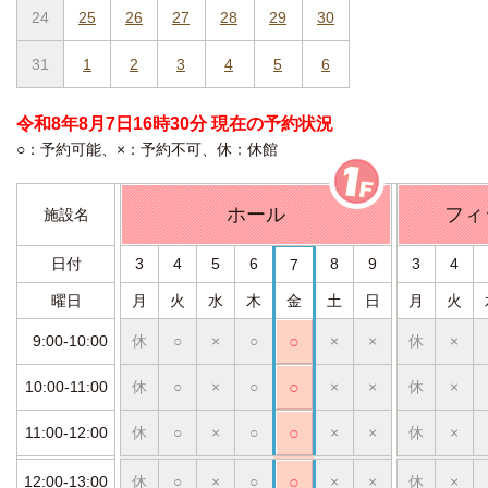
24
25
26
27
28
29
30
31
1
2
3
4
5
6
令和8年8月7日16時30分 現在の予約状況
○：予約可能、×：予約不可、休：休館
ホール
フィ
施設名
日付
3
4
5
6
8
9
3
4
7
曜日
月
火
水
木
金
土
日
月
火
9:00-10:00
休
○
×
○
○
×
×
休
×
10:00-11:00
休
○
×
○
○
×
×
休
×
11:00-12:00
休
○
×
○
○
×
×
休
×
12:00-13:00
休
○
×
○
○
×
×
休
×