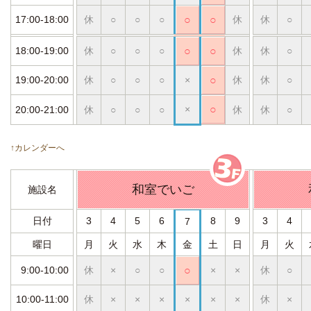
17:00-18:00
休
○
○
○
○
○
休
休
○
18:00-19:00
休
○
○
○
○
○
休
休
○
19:00-20:00
休
○
○
○
×
○
休
休
○
×
○
20:00-21:00
休
○
○
○
休
休
○
↑カレンダーへ
和室でいご
施設名
日付
3
4
5
6
8
9
3
4
7
曜日
月
火
水
木
金
土
日
月
火
9:00-10:00
休
×
○
○
○
×
×
休
○
10:00-11:00
休
×
×
×
×
×
×
休
×