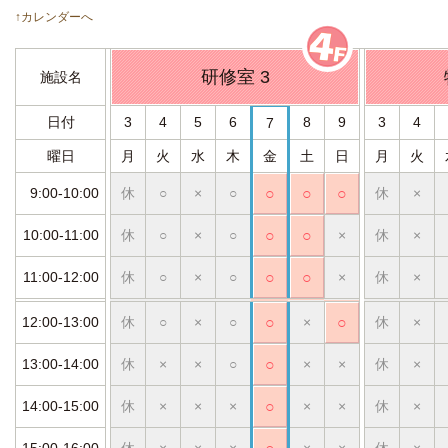
↑カレンダーへ
研修室 3
施設名
日付
3
4
5
6
8
9
3
4
7
曜日
月
火
水
木
金
土
日
月
火
9:00-10:00
休
○
×
○
○
○
○
休
×
10:00-11:00
休
○
×
○
○
○
×
休
×
11:00-12:00
休
○
×
○
○
○
×
休
×
12:00-13:00
休
○
×
○
○
×
○
休
×
13:00-14:00
休
×
×
○
○
×
×
休
×
14:00-15:00
休
×
×
×
○
×
×
休
×
15:00-16:00
休
×
×
×
×
×
休
×