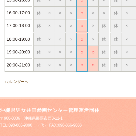
○
16:00-17:00
休
○
×
×
○
×
×
休
×
17:00-18:00
休
×
○
○
○
×
休
休
×
18:00-19:00
休
×
○
○
○
×
休
休
×
19:00-20:00
休
×
×
×
○
○
休
休
×
○
○
20:00-21:00
休
×
×
×
休
休
○
↑カレンダーへ
〒900-0036 沖縄県那覇市西3-11-1
TEL:098-866-9090 （代） FAX:098-866-9088