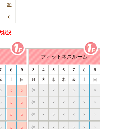
30
6
予約状況
フィットネスルーム
7
9
3
4
5
6
7
9
8
8
金
土
日
月
火
水
木
金
土
日
○
○
○
休
×
×
×
○
×
×
○
○
○
休
×
×
×
×
×
×
○
○
○
休
×
○
×
×
×
×
○
○
○
休
×
×
×
○
×
×