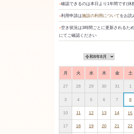
確認できるのは本日より1年間です(休
●
利用申請は
施設の利用について
をお読
●
空き状況は3時間ごとに更新されるた
●
にてご確認ください
月
火
水
木
金
土
27
28
29
30
31
1
3
4
5
6
7
8
10
11
12
13
14
15
17
18
19
20
21
22