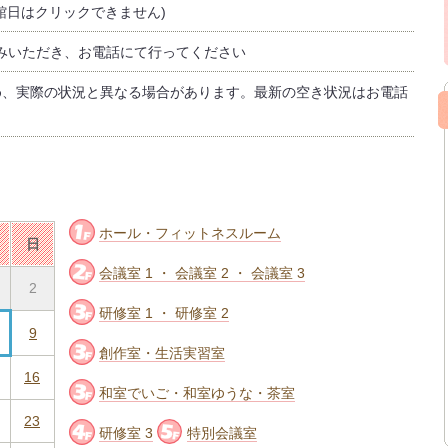
館日はクリックできません)
みいただき、お電話にて行ってください
め、実際の状況と異なる場合があります。最新の空き状況はお電話
ホール・フィットネスルーム
日
会議室 1 ・ 会議室 2 ・ 会議室 3
2
研修室 1 ・ 研修室 2
9
創作室・生活実習室
16
和室でいご・和室ゆうな・茶室
23
研修室 3
特別会議室