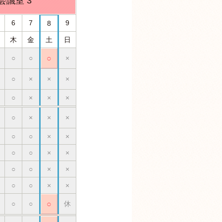
会議室 3
6
7
9
8
木
金
土
日
○
○
○
×
○
×
×
×
○
×
×
×
○
×
×
×
○
○
×
×
○
○
×
×
○
○
×
×
○
○
×
×
○
○
○
休